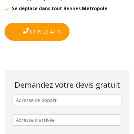
Se déplace dans tout Rennes Métropole
02 99 22 47 10
Demandez votre devis gratuit
A
d
r
e
A
s
d
s
r
e