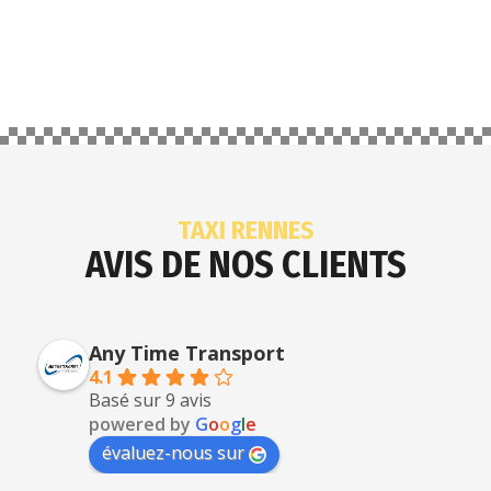
TAXI RENNES
AVIS DE NOS CLIENTS
Any Time Transport
4.1
Basé sur 9 avis
powered by
G
o
o
g
l
e
évaluez-nous sur