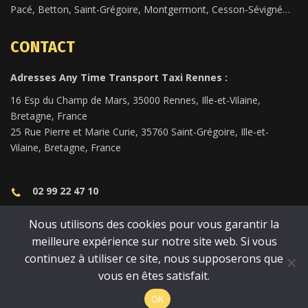
Pacé, Betton, Saint-Grégoire, Montgermont, Cesson-Sévigné…
CONTACT
Adresses Any Time Transport Taxi Rennes :
16 Esp du Champ de Mars, 35000 Rennes, Ille-et-Vilaine,
Bretagne, France
25 Rue Pierre et Marie Curie, 35760 Saint-Grégoire, Ille-et-
Vilaine, Bretagne, France
02 99 22 47 10
anytimetransport35@gmail.com
Nous utilisons des cookies pour vous garantir la
meilleure expérience sur notre site web. Si vous
continuez à utiliser ce site, nous supposerons que
vous en êtes satisfait.
Taxi Rennes
Any Time Transport 2023 © Tous droits réservés.
Mentions légales
.
Création et SEO du site
.
OK